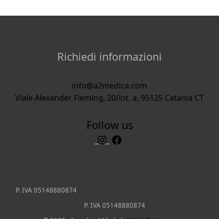
Richiedi informazioni
info@a2medica.com
Viale Alexander Fleming, 20/int. a, 95125 Catania CT
Follow us
P. IVA 05148880874
P. IVA 05148880874