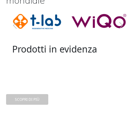
mondiale
Prodotti in evidenza
PLENHYAGE® XL
Polinucleotidi da DNA di salmone selvaggio
per una biostimolazione profonda: migliora
tono ed elasticità.
SCOPRI DI PIÙ