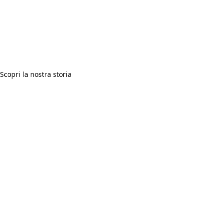
La longevità è una scelta.
Noi l’abbiamo resa un sistema.
Scopri la nostra storia